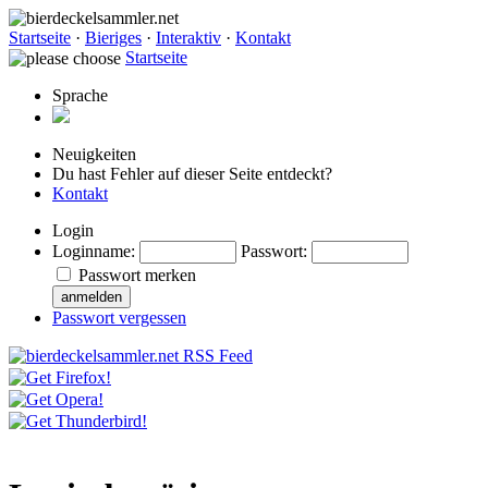
Startseite
·
Bieriges
·
Interaktiv
·
Kontakt
Startseite
Sprache
Neuigkeiten
Du hast Fehler auf dieser Seite entdeckt?
Kontakt
Login
Loginname
:
Passwort
:
Passwort merken
Passwort vergessen