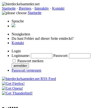
Startseite
·
Bieriges
·
Interaktiv
·
Kontakt
Startseite
Sprache
Neuigkeiten
Du hast Fehler auf dieser Seite entdeckt?
Kontakt
Login
Loginname
:
Passwort
:
Passwort merken
Passwort vergessen